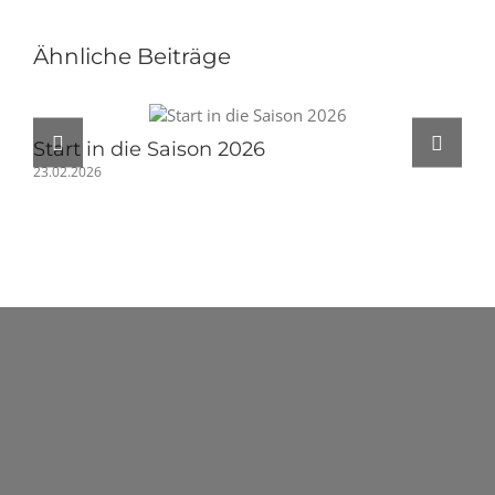
anmelden…
Ähnliche Beiträge
Start in die Saison 2026
Sp
23.02.2026
21.