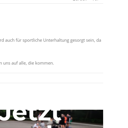
rd auch für sportliche Unterhaltung gesorgt sein, da
en uns auf alle, die kommen.
Speckbre
23.12.2024